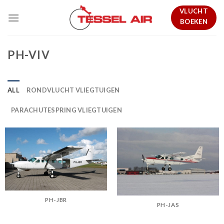
Skip
VLUCHT
to
BOEKEN
content
PH-VIV
ALL
RONDVLUCHT VLIEGTUIGEN
PARACHUTESPRING VLIEGTUIGEN
PH-JBR
PH-JAS