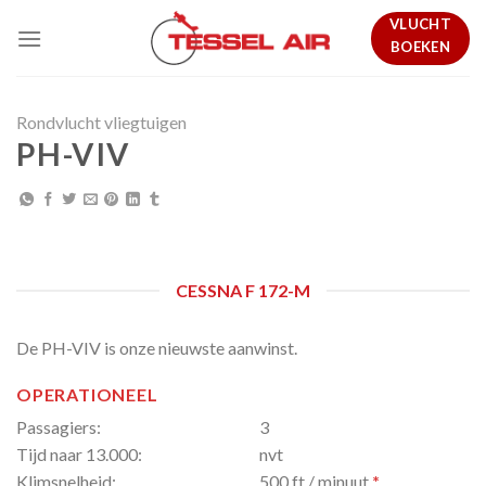
Skip
VLUCHT
to
BOEKEN
content
Rondvlucht vliegtuigen
PH-VIV
CESSNA F 172-M
De PH-VIV is onze nieuwste aanwinst.
OPERATIONEEL
Passagiers:
3
Tijd naar 13.000:
nvt
Klimsnelheid:
500 ft / minuut
*