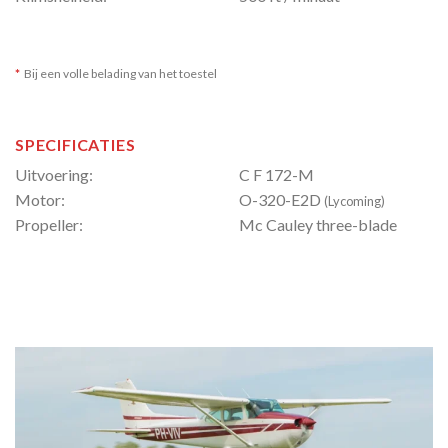
*
Bij een volle belading van het toestel
SPECIFICATIES
Uitvoering:
C F 172-M
Motor:
O-320-E2D
(Lycoming)
Propeller:
Mc Cauley three-blade