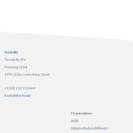
Kontakt
Tessel Air BV
Postweg 1284
1795 JS De Cocksdorp, Texel
+31(0) 222 311464
Kontaktformular
Firmendaten
AGB
Datenschutzrichtlinien